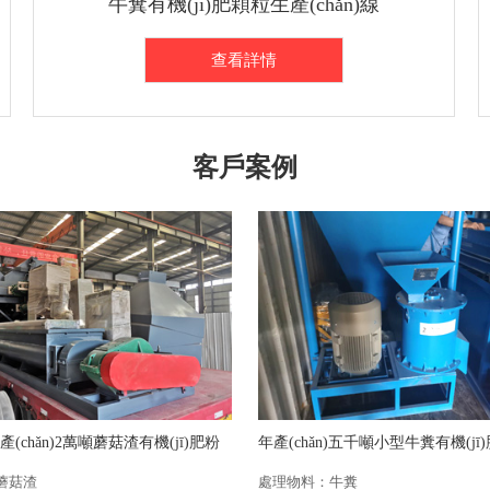
牛糞有機(jī)肥顆粒生產(chǎn)線
查看詳情
客戶案例
(chǎn)2萬噸蘑菇渣有機(jī)肥粉
年產(chǎn)五千噸小型牛糞有機(j
)線設(shè)備發(fā)貨
(chǎn)線設(shè)備出口約旦
蘑菇渣
處理物料：牛糞