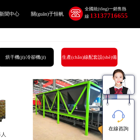
全國統(tǒng)一銷售熱
新聞中心
關(guān)于恒帆
13137716655
線
烘干機(jī)/冷卻機(jī)
生產(chǎn)線配套設(shè)備
在線咨詢
器人