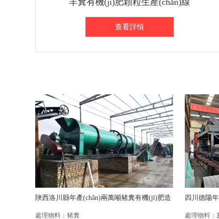
羊糞有機(jī)肥顆粒生產(chǎn)線
查看詳情
陜西洛川縣年產(chǎn)兩萬噸豬糞有機(jī)肥造
四川德陽年產
粒生產(chǎn)線
狀生產(chǎn
處理物料：豬糞
處理物料：