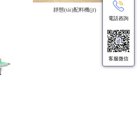
靜態(tài)配料機(jī)
電話咨詢
客服微信