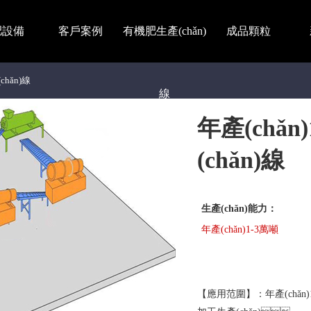
肥設備
客戶案例
有機肥生產(chǎn)
成品顆粒
chǎn)線
線
年產(chǎ
(chǎn)線
生產(chǎn)能力：
年產(chǎn)1-3萬噸
【應用范圍】：年產(chǎ