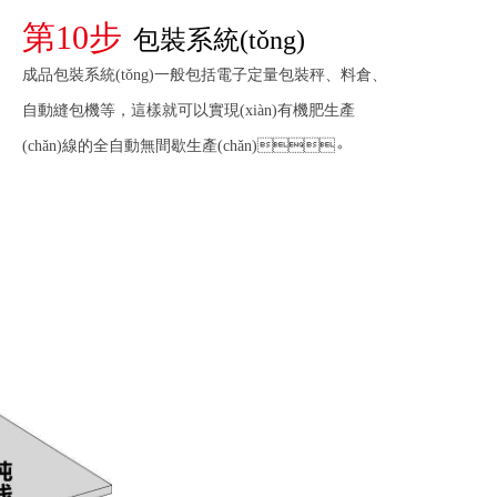
第10步
包裝系統(tǒng)
成品包裝系統(tǒng)一般包括電子定量包裝秤、料倉、
自動縫包機等，這樣就可以實現(xiàn)有機肥生產
(chǎn)線的全自動無間歇生產(chǎn)。