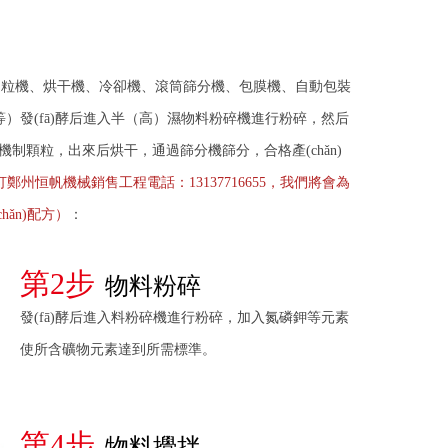
機、烘干機、冷卻機、滾筒篩分機、包膜機、自動包裝
棄菌種等）發(fā)酵后進入半（高）濕物料粉碎機進行粉碎，然后
機制顆粒，出來后烘干，通過篩分機篩分，合格產(chǎn)
鄭州恒帆機械銷售工程電話：13137716655，我們將會為
hǎn)配方）
：
第2步
物料粉碎
發(fā)酵后進入料粉碎機進行粉碎，加入氮磷鉀等元素
使所含礦物元素達到所需標準。
第4步
物料攪拌