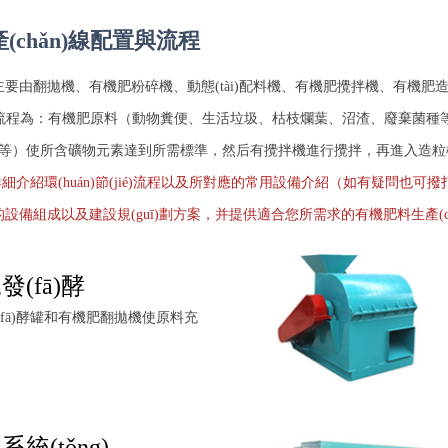
產(chǎn)線配置與流程
拋機、有機肥粉碎機、動態(tài)配料機、有機肥攪拌機、有機肥造粒
)工藝流程為：有機肥原料（動物糞便、生活垃圾、枯枝爛葉、沼渣、廢
化銨等）使所含礦物元素達到所需標準，然后有攪拌機進行攪拌，再進入造粒
細介紹環(huán)節(jié)流程以及所對應的常用設備介紹（如有疑問也可撥打
線的設備組成以及建設規(guī)劃方案，并提供適合您所需求的有機肥料生產(c
發(fā)酵
fā)酵罐和有機肥翻拋機使原料充
系統(tǒng)