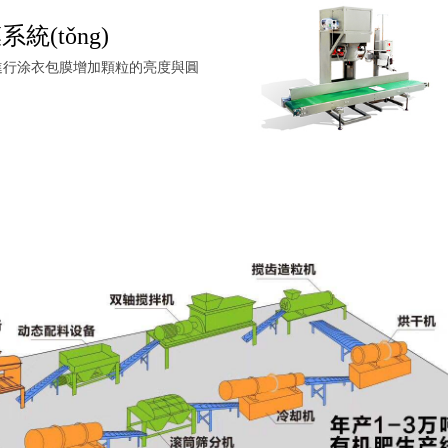
系統(tǒng)
)品進行涂衣包膜增加顆粒的亮度與圓
）