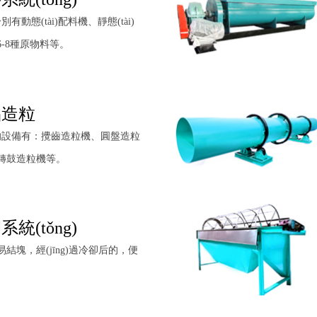
別有動態(tài)配料機、靜態(tài)
種原物料等。
品造粒
用的設備有：攪齒造粒機、圓盤造粒
、轉鼓造粒機等。
系統(tǒng)
塊，經(jīng)過冷卻后的，便
。