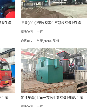
肥粉狀生產
年產(chǎn)2萬噸整套牛糞顆粒有機肥生產
(chǎn)設備助力甘肅泉州
處理物料：牛糞
處理能力：年產(chǎn)2萬噸
肥生產
浙江年產(chǎn)一萬噸牛糞有機肥顆粒生產
場
(chǎn)線設備發(fā)貨
處理物料：牛糞