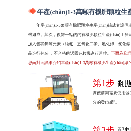
年產(chǎn)1-3萬噸有機肥顆粒生
年產(chǎn)1-3萬噸有機肥顆粒生產(chǎn)線成套設備主要由翻
機組成。其次，復雜一點的的有機肥顆粒生產(chǎn
加入氮磷鉀等元素（純氮、五氧化二磷、氯化鉀、氯
品進行包裝 ，不合格的返回造粒機進行造粒。
下面為您詳
您面對面詳細介紹年產(chǎn)1-3萬噸有機肥生產(chǎn)
第1步
翻拋
糞便前期需要使用發(
分的發(fā)酵。
第3步
配料