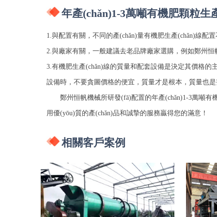
年產(chǎn)1-3萬噸有機肥顆粒生
1.與配置有關，不同的產(chǎn)量有機肥生產(chǎn)線
2.與廠家有關，一般建議去老品牌廠家選購，例如鄭州
3.有機肥生產(chǎn)線的質量和配套設備是決定其價格
設備時，不要貪圖價格的便宜，質量才是根本，質量也是整
鄭州恒帆機械所研發(fā)配置的年產(chǎn)1-3萬噸有機
用優(yōu)質的產(chǎn)品和誠摯的服務贏得您的滿意！
相關客戶案例