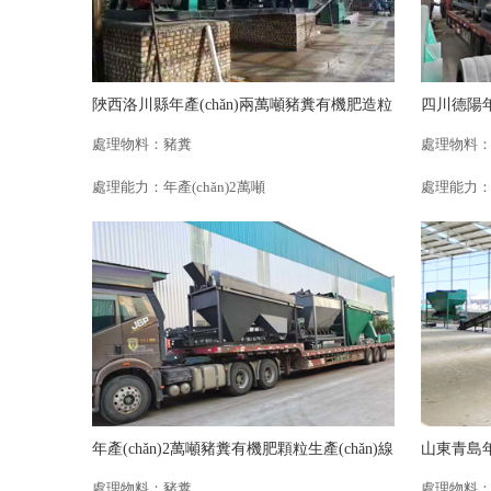
陜西洛川縣年產(chǎn)兩萬噸豬糞有機肥造粒
四川德陽年
生產(chǎn)線
生產(chǎn
處理物料：豬糞
處理物料
處理能力：年產(chǎn)2萬噸
處理能力：年
年產(chǎn)2萬噸豬糞有機肥顆粒生產(chǎn)線
山東青島年
設備完工即刻發(fā)至赤峰
產(chǎn)
處理物料：豬糞
處理物料