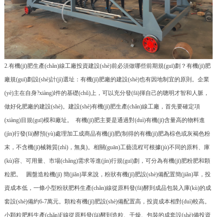
2.有機(jī)肥生產(chǎn)線工廠投資建設(shè)前必須做哪些前期規(guī)劃？有機(jī)肥
廠規(guī)劃設(shè)計(jì)選址：有機(jī)肥廠的建設(shè)也有因地制宜的原則。企業
(yè)主在自身?xiàng)l件的基礎(chǔ)上，可以充分發(fā)揮自己的聰明才智和人脈，
做好化肥廠的建設(shè)。建設(shè)有機(jī)肥生產(chǎn)線工廠，首先要確定項
(xiàng)目規(guī)模和廠址。 有機(jī)肥主要是通過對(duì)有機(jī)含量高的物料進
(jìn)行發(fā)酵預(yù)處理加工成商品有機(jī)肥(制得的有機(jī)肥為棕色或灰褐色粉
末，不含機(jī)械雜質(zhì)，無臭)。相關(guān)工藝流程可根據(jù)不同的原料、庫
(kù)容、可用量、市場(chǎng)需求等進(jìn)行規(guī)劃，可分為有機(jī)肥粉肥和顆
粒肥。 圓盤造粒機(jī) 簡(jiǎn)單來說，粉狀有機(jī)肥設(shè)備配置簡(jiǎn)單，投
資成本低，一條小型粉狀肥料生產(chǎn)線從原料發(fā)酵到成品包裝入庫(kù)的成
套設(shè)備約6-7萬元。顆粒有機(jī)肥設(shè)備配置高，投資成本相對(duì)較高。
小顆粒肥料生產(chǎn)F線從原料發(fā)酵到造粒、干燥、包裝的成套設(shè)備投資